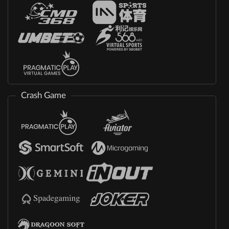
Crash Game