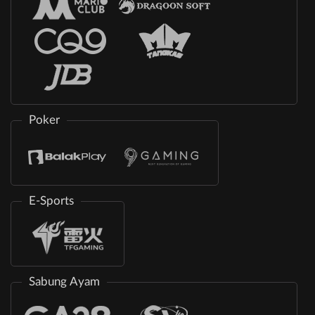
Poker
E-Sports
Sabung Ayam