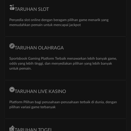
TARUHAN SLOT
Penyedia slot online dengan beragam pilihan game menarik yang
memudahkan pemain untuk mencapai jackpot
TARUHAN OLAHRAGA
Sportsbook Gaming Platform Terbaik menawarkan lebih banyak game,
odds yang lebih tinggi, dan menyediakan pilihan yang lebih banyak
untuk pemain.
TARUHAN LIVE KASINO
Platform Pilihan bagi perusahaan-perusahaan terbaik di dunia, dengan
pilihan variasi game terbanyak
TARUHAN TOGEL