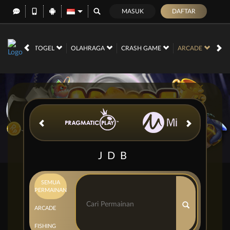
MASUK
DAFTAR
RACE
TOGEL
OLAHRAGA
CRASH GAME
ARCADE
PO
JDB
SEMUA
PERMAINAN
ARCADE
FISHING