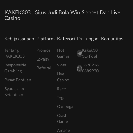
KAKEK303 : Situs Judi Bola Win Sbobet Dan Live
Casino
Kebijaksanaan
Platform
Kategori
Dukungan
Komunitas
Tentang
Promosi
Hot
Kakek30
KAKEK303
Games
3Official
Loyalty
Responsible
Slots
+628216
Referral
Gambling
0689920
Live
Pusat Bantuan
Casino
Syarat dan
Race
Ketentuan
Togel
Olahraga
Crash
Game
Arcade