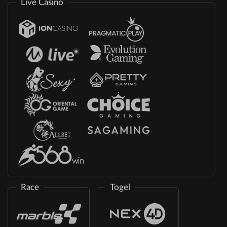
Live Casino
Race
Togel