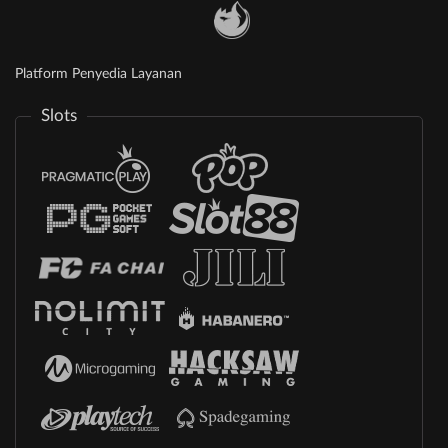
Platform Penyedia Layanan
Slots