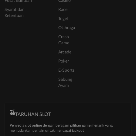
Pusat Bantuan
Casino
Syarat dan
Race
Ketentuan
Togel
Olahraga
Crash
Game
Arcade
Poker
E-Sports
Sabung
Ayam
TARUHAN SLOT
Penyedia slot online dengan beragam pilihan game menarik yang
memudahkan pemain untuk mencapai jackpot