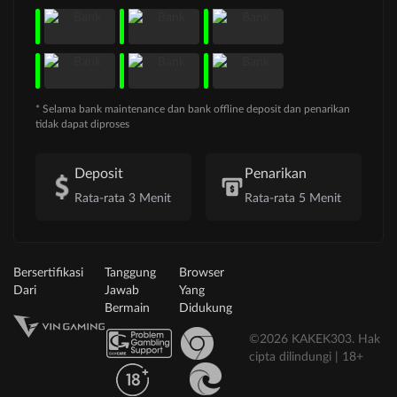
* Selama bank maintenance dan bank offline deposit dan penarikan
tidak dapat diproses
Deposit
Penarikan
Rata-rata 3 Menit
Rata-rata 5 Menit
Bersertifikasi
Tanggung
Browser
Dari
Jawab
Yang
Bermain
Didukung
©2026 KAKEK303. Hak
cipta dilindungi | 18+