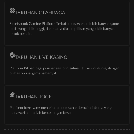
TARUHAN OLAHRAGA
Sportsbook Gaming Platform Terbaik menawarkan lebih banyak game,
odds yang lebih tinggi, dan menyediakan pilihan yang lebih banyak
untuk pemain.
TARUHAN LIVE KASINO
Platform Pilihan bagi perusahaan-perusahaan terbaik di dunia, dengan
pilihan variasi game terbanyak
TARUHAN TOGEL
Platform togel yang menarik dari perusahan terbaik di dunia yang
menawarkan hadiah kemenangan besar