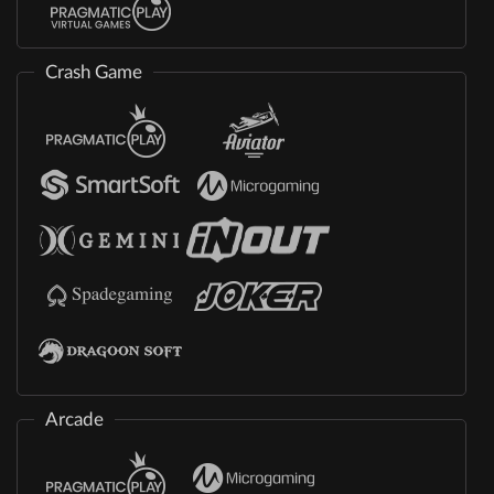
Crash Game
Arcade