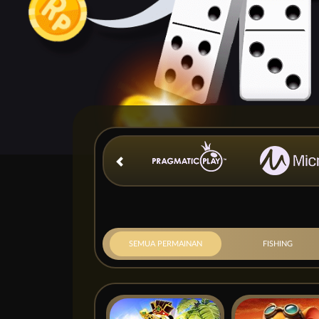
SEMUA PERMAINAN
FISHING