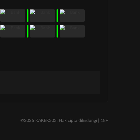
©2026 KAKEK303. Hak cipta dilindungi | 18+