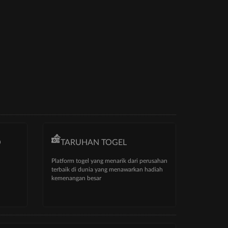
O
TARUHAN TOGEL
Platform togel yang menarik dari perusahan
terbaik di dunia yang menawarkan hadiah
kemenangan besar