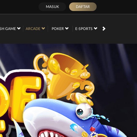
MASUK
DAFTAR
SH GAME
ARCADE
POKER
E-SPORTS
SABUNG AYAM