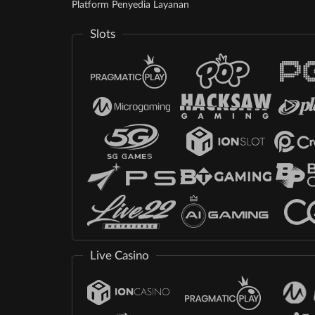
Platform Penyedia Layanan
Slots
Live Casino