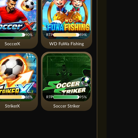
90%
RTP
89%
SoccerX
WD FuWa Fishing
88%
RTP
95%
StrikerX
Soccer Striker