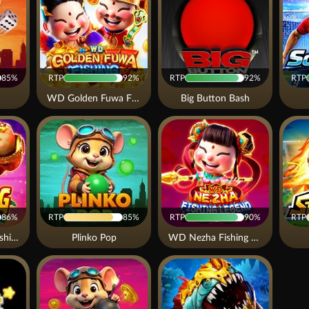
85%
RTP
92%
RTP
92%
RTP
WD Golden Fuwa Fishing
Big Button Bash
86%
RTP
85%
RTP
90%
RTP
WD King Kong Fishing
Plinko Pop
WD Nezha Fishing Legend