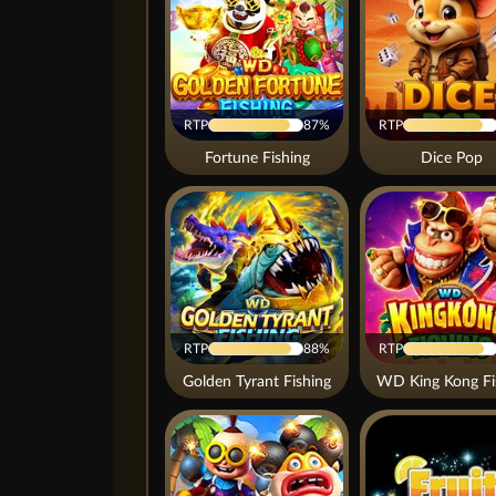
RTP
87%
RTP
Fortune Fishing
Dice Pop
RTP
88%
RTP
Golden Tyrant Fishing