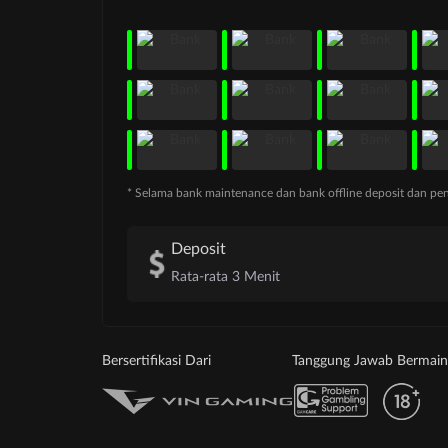
* Selama bank maintenance dan bank offline deposit dan pen
Deposit
Rata-rata 3 Menit
Bersertifikasi Dari
Tanggung Jawab Bermain