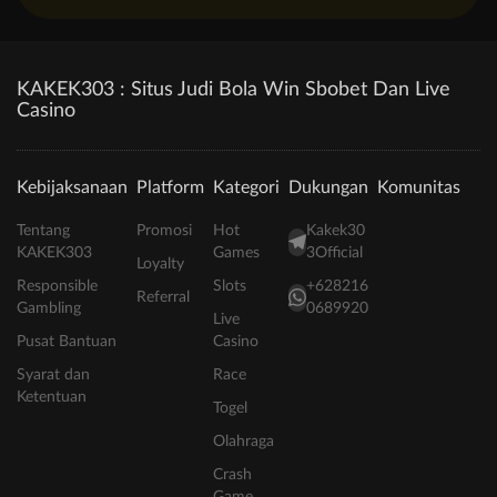
KAKEK303 : Situs Judi Bola Win Sbobet Dan Live
Casino
Kebijaksanaan
Platform
Kategori
Dukungan
Komunitas
Tentang
Promosi
Hot
Kakek30
KAKEK303
Games
3Official
Loyalty
Responsible
Slots
+628216
Referral
Gambling
0689920
Live
Pusat Bantuan
Casino
Syarat dan
Race
Ketentuan
Togel
Olahraga
Crash