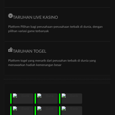
TARUHAN LIVE KASINO
Platform Pilihan bagi perusahaan-perusahaan terbaik di dunia, dengan
pilihan variasi game terbanyak
TARUHAN TOGEL
Platform togel yang menarik dari perusahan terbaik di dunia yang
menawarkan hadiah kemenangan besar