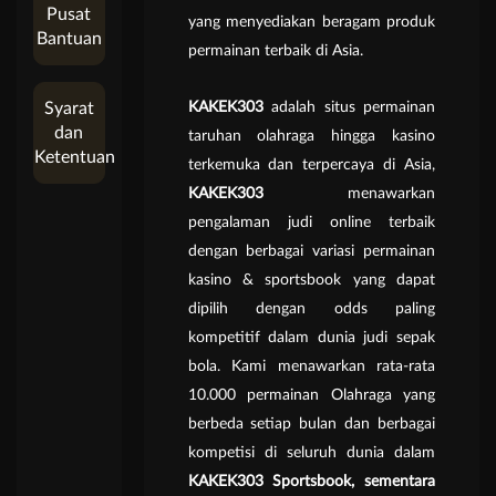
Pusat
yang menyediakan beragam produk
Bantuan
permainan terbaik di Asia.
Syarat
KAKEK303
adalah situs permainan
dan
taruhan olahraga hingga kasino
Ketentuan
terkemuka dan terpercaya di Asia,
KAKEK303
menawarkan
pengalaman judi online terbaik
dengan berbagai variasi permainan
kasino & sportsbook yang dapat
dipilih dengan odds paling
kompetitif dalam dunia judi sepak
bola. Kami menawarkan rata-rata
10.000 permainan Olahraga yang
berbeda setiap bulan dan berbagai
kompetisi di seluruh dunia dalam
KAKEK303 Sportsbook, sementara