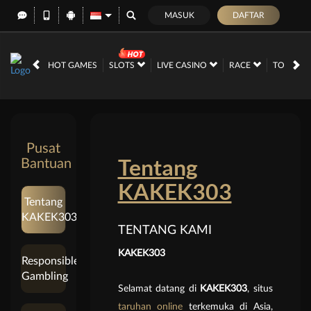
MASUK
DAFTAR
HOT GAMES
SLOTS
LIVE CASINO
RACE
TOGEL
Pusat
Tentang
Bantuan
KAKEK303
Tentang
KAKEK303
TENTANG KAMI
KAKEK303
Responsible
Gambling
Selamat datang di
KAKEK303
, situs
taruhan online
terkemuka di Asia,