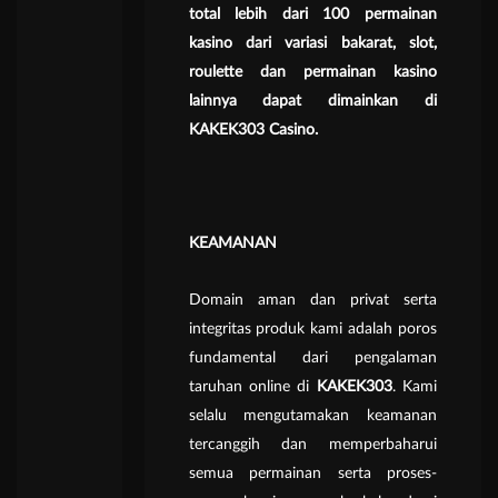
total lebih dari 100 permainan
kasino dari variasi bakarat, slot,
roulette dan permainan kasino
lainnya dapat dimainkan di
KAKEK303
Casino.
KEAMANAN
Domain aman dan privat serta
integritas produk kami adalah poros
fundamental dari pengalaman
taruhan online di
KAKEK303
. Kami
selalu mengutamakan keamanan
tercanggih dan memperbaharui
semua permainan serta proses-