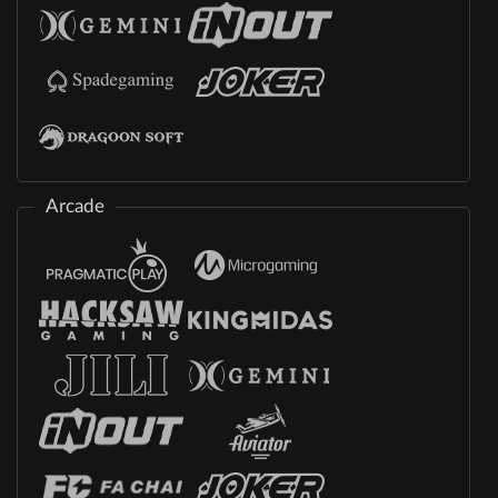
Arcade