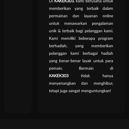
Di
KAKEK303
, kami berusaha untuk
memberikan yang terbaik dalam
permainan dan layanan online
untuk menawarkan pengalaman
unik & terbaik bagi pelanggan kami.
Kami memiliki beberapa program
berhadiah, yang memberikan
pelanggan kami berbagai hadiah
yang benar-benar layak untuk para
pemain. Bermain di
KAKEK303
tidak hanya
menyenangkan dan menghibur,
tetapi juga sangat menguntungkan!